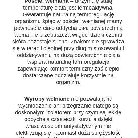
Pościel wełniana
– utrzymuję stałą
temperaturę ciała jest termoaktywna.
Gwarantuje naturalną termoregulację
organizmu śpiąc w pościeli wełnianej mamy
pewność iż ciało oddycha całą powierzchnią
wełna nie przepuszcza wilgoci dzięki czemu
skóra pozostaje sucha. Znakomicie sprawdza
się w terapii cieplnej przy długim stosowaniu i
oddziaływaniu na dużą powierzchnie ciała
wspiera naturalną termoregulację
zapewniając komfort termiczny zaś ciepło
dostarczane oddziałuje korzystnie na
organizm.
Wyroby wełniane
nie pozwalają na
wychłodzenie ani przegrzanie dlatego są
doskonałym izolatorem przy czym są lekkie
odpychają cząsteczki kurzu a dzięki
właściwościom antystatycznym nie
elektryzują się natomiast duża sprężystość