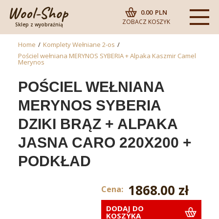
0.00
PLN
ZOBACZ KOSZYK
Sklep z wyobraźnią
Home
/
Komplety Wełniane 2-os
/
Pościel wełniana MERYNOS SYBERIA + Alpaka Kaszmir Camel
Merynos
POŚCIEL WEŁNIANA
MERYNOS SYBERIA
DZIKI BRĄZ + ALPAKA
JASNA CARO 220X200 +
PODKŁAD
1868.00 zł
Cena:
DODAJ DO
KOSZYKA