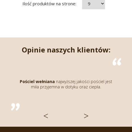
Ilość produktów na strone:
Opinie naszych klientów:
Kołdra wełniana
nap
gruba, kupiłam już ko
niana
najwyższej jakości pościel jest
wcześniejsze się spraw
rzyjemna w dotyku oraz ciepła.
wcześniej dla rodzi
naprawdę najw
<
>