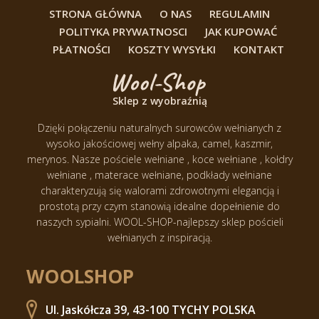
STRONA GŁÓWNA
O NAS
REGULAMIN
POLITYKA PRYWATNOSCI
JAK KUPOWAĆ
PŁATNOŚCI
KOSZTY WYSYŁKI
KONTAKT
Sklep z wyobraźnią
Dzięki połączeniu naturalnych surowców wełnianych z
wysoko jakościowej wełny alpaka, camel, kaszmir,
merynos.
Nasze pościele wełniane , koce wełniane , kołdry
wełniane , materace wełniane, podkłady wełniane
charakteryzują się walorami zdrowotnymi elegancją i
prostotą przy czym stanowią idealne dopełnienie do
naszych sypialni.
WOOL-SHOP-najlepszy sklep pościeli
wełnianych z inspiracją.
WOOLSHOP
Ul. Jaskółcza 39, 43-100 TYCHY POLSKA