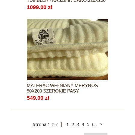
TUMBLER / KASZMIR CARO 220X200
1099.00 zł
MATERAC WEŁNIANY MERYNOS
90X200 SZEROKIE PASY
549.00 zł
Strona
1
z
7
1
2
3
4
5
6
...
>