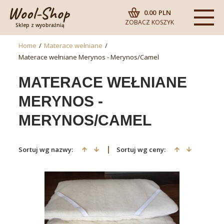
0.00
PLN
ZOBACZ KOSZYK
Sklep z wyobraźnią
Home
/
Materace wełniane
/
Materace wełniane Merynos - Merynos/Camel
MATERACE WEŁNIANE
MERYNOS -
MERYNOS/CAMEL
Sortuj wg nazwy:
Sortuj wg ceny: