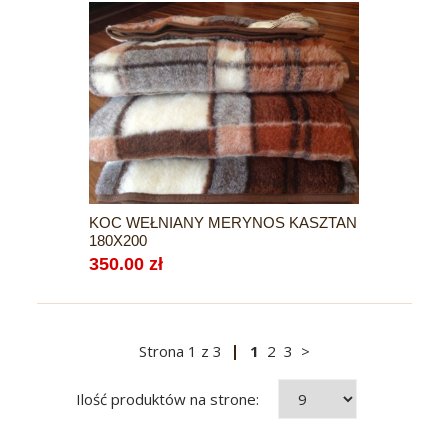
KOC WEŁNIANY MERYNOS KASZTAN
180X200
350.00 zł
Strona
1
z
3
1
2
3
>
Ilość produktów na strone: