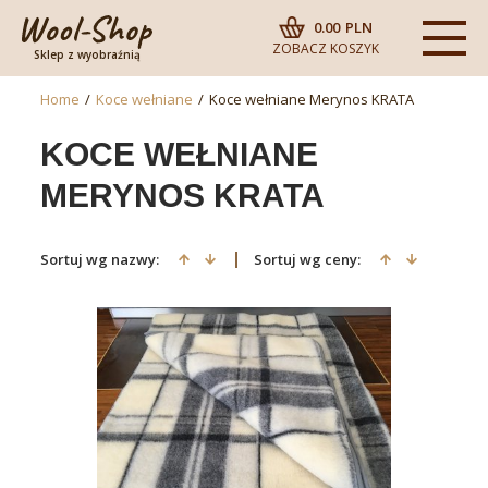
0.00
PLN
ZOBACZ KOSZYK
Sklep z wyobraźnią
Home
/
Koce wełniane
/
Koce wełniane Merynos KRATA
KOCE WEŁNIANE
MERYNOS KRATA
Sortuj wg nazwy:
Sortuj wg ceny: