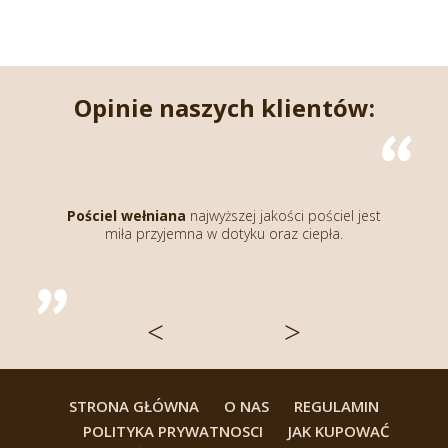
Opinie naszych klientów:
Kołdra wełniana
napr
gruba, kupiłam już kol
niana
najwyższej jakości pościel jest
wcześniejsze się sprawd
zyjemna w dotyku oraz ciepła.
wcześniej dla rodzi
naprawdę najwy
<
>
STRONA GŁÓWNA
O NAS
REGULAMIN
POLITYKA PRYWATNOSCI
JAK KUPOWAĆ