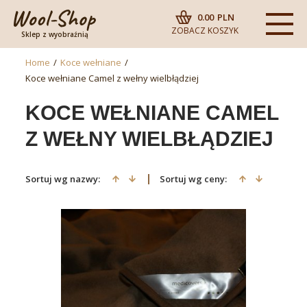
0.00
PLN
ZOBACZ KOSZYK
Sklep z wyobraźnią
Home
/
Koce wełniane
/
Koce wełniane Camel z wełny wielbłądziej
KOCE WEŁNIANE CAMEL
Z WEŁNY WIELBŁĄDZIEJ
Sortuj wg nazwy:
Sortuj wg ceny: