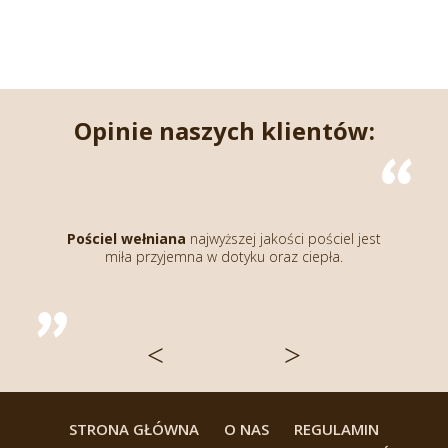
Opinie naszych klientów:
Kołdra wełniana
napra
gruba, kupiłam już kolej
ana
najwyższej jakości pościel jest
wcześniejsze się sprawdzi
jemna w dotyku oraz ciepła.
wcześniej dla rodzicó
naprawdę najwyżs
<
>
STRONA GŁÓWNA
O NAS
REGULAMIN