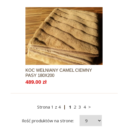
KOC WEŁNIANY CAMEL CIEMNY
PASY 180X200
489.00 zł
Strona
1
z
4
1
2
3
4
>
Ilość produktów na strone: