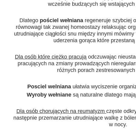
wcześnie budzących się wstających
Dlatego
pościel wełniana
regeneruje szybciej 
równowagi tak zwanej homeostazy relaksując orga
utrudniające ciągłości snu między innymi mówimy 
uderzenia gorąca które przestaną
Dla osób które ciężko pracują
odczuwając nieusta
pracujących na zmiany prowadzących nieregularny
różnych porach zestresowanych
Posciel welniana
ułatwia wyciszenie organi
Wyroby wełniane
są naturalne dlatego mają 
Dla osób chorujących na reumatyzm
częste odkry
następnie przemarzanie utrudniające walkę z ból
w nocy.