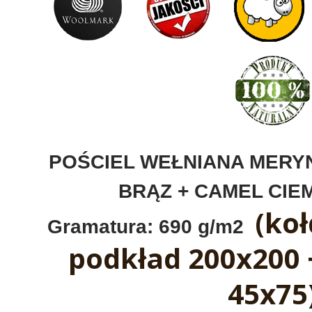
POŚCIEL WEŁNIANA MERYN
BRĄZ + CAMEL CIE
(koł
Gramatura: 690 g/m2
podkład 200x200 
45x75