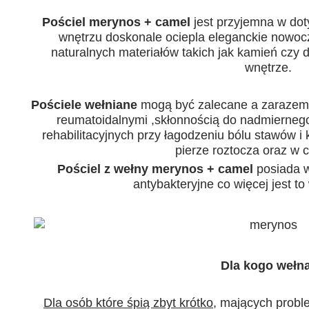
Pościel merynos + camel
jest przyjemna w do
wnętrzu doskonale ociepla eleganckie nowoc
naturalnych materiałów takich jak kamień czy
wnętrze.
Pościele wełniane
mogą być zalecane a zarazem 
reumatoidalnymi ,skłonnością do nadmierneg
rehabilitacyjnych przy łagodzeniu bólu stawów 
pierze roztocza oraz w 
Pościel z wełny merynos + camel
posiada w
antybakteryjne co więcej jest t
Dla kogo wełna
Dla osób które śpią zbyt krótko
, mających probl