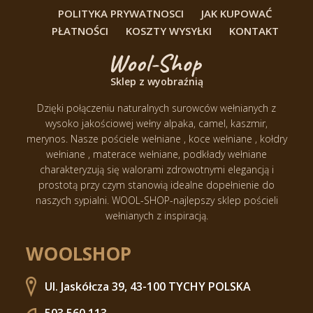
POLITYKA PRYWATNOSCI
JAK KUPOWAĆ
PŁATNOŚCI
KOSZTY WYSYŁKI
KONTAKT
Sklep z wyobraźnią
Dzięki połączeniu naturalnych surowców wełnianych z
wysoko jakościowej wełny alpaka, camel, kaszmir,
merynos.
Nasze pościele wełniane , koce wełniane , kołdry
wełniane , materace wełniane, podkłady wełniane
charakteryzują się walorami zdrowotnymi elegancją i
prostotą przy czym stanowią idealne dopełnienie do
naszych sypialni.
WOOL-SHOP-najlepszy sklep pościeli
wełnianych z inspiracją.
WOOLSHOP
Ul. Jaskółcza 39, 43-100 TYCHY POLSKA
503 560 113