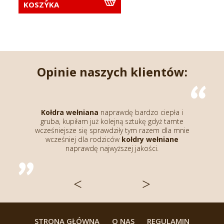
KOSZYKA
Opinie naszych klientów:
dę bardzo ciepła i
Koc wełniany
wspaniały cieplutki d
ną sztukę gdyż tamte
przylegający do ciała polecam wszys
ły tym razem dla mnie
alpaki
w ładnej popieli u mnie wk
w
kołdry wełniane
się idealnie do sypialni.
zej jakości.
<
>
STRONA GŁÓWNA
O NAS
REGULAMIN