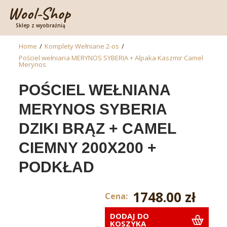
Sklep z wyobraźnią
Home
/
Komplety Wełniane 2-os
/
Pościel wełniana MERYNOS SYBERIA + Alpaka Kaszmir Camel
Merynos
POŚCIEL WEŁNIANA
MERYNOS SYBERIA
DZIKI BRĄZ + CAMEL
CIEMNY 200X200 +
PODKŁAD
1748.00 zł
Cena:
DODAJ DO
KOSZYKA