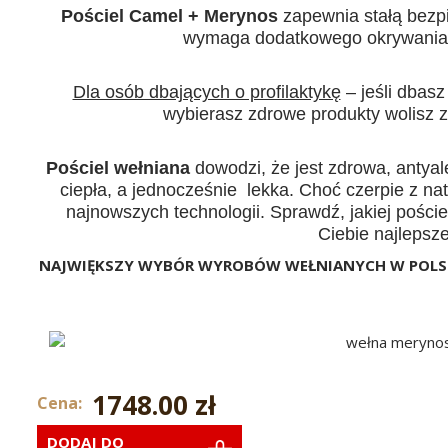
Pościel Camel + Merynos
zapewnia stałą bezpi
wymaga dodatkowego okrywania 
Dla osób dbających o profilaktykę
– jeśli dbasz
wybierasz zdrowe produkty wolisz z
Pościel wełniana
dowodzi, że jest zdrowa, antyal
ciepła, a jednocześnie lekka. Choć czerpie z na
najnowszych technologii. Sprawdź, jakiej poście
Ciebie najlepsze
NAJWIĘKSZY WYBÓR WYROBÓW WEŁNIANYCH W POLSCE !
1748.00 zł
Cena:
DODAJ DO