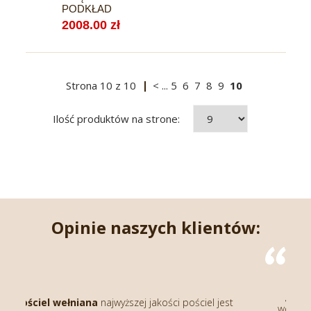
PODKŁAD
2008.00 zł
Strona
10
z
10
<
...
5
6
7
8
9
10
Ilość produktów na strone:
Opinie naszych klientów:
Kołdra wełniana
naprawdę bardzo c
gruba, kupiłam już kolejną sztukę gd
j jakości pościel jest
wcześniejsze się sprawdziły tym razem