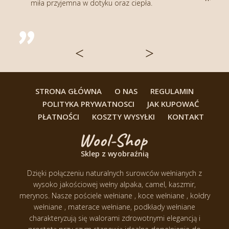
ku oraz ciepła.
wcześniej dla rodziców
kołdry weł
naprawdę najwyższej jakości.
<
>
STRONA GŁÓWNA
O NAS
REGULAMIN
POLITYKA PRYWATNOSCI
JAK KUPOWAĆ
PŁATNOŚCI
KOSZTY WYSYŁKI
KONTAKT
Sklep z wyobraźnią
Dzięki połączeniu naturalnych surowców wełnianych z
wysoko jakościowej wełny alpaka, camel, kaszmir,
merynos.
Nasze pościele wełniane , koce wełniane , kołdry
wełniane , materace wełniane, podkłady wełniane
charakteryzują się walorami zdrowotnymi elegancją i