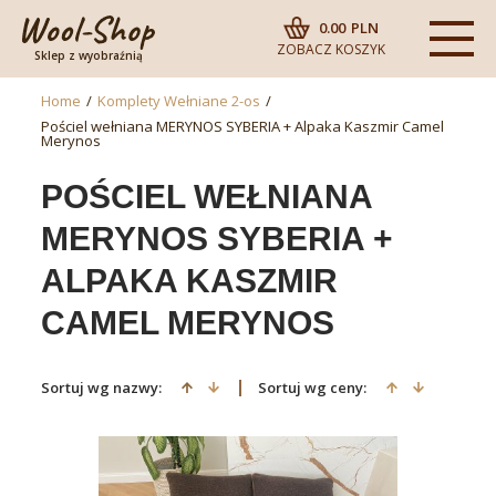
0.00
PLN
ZOBACZ KOSZYK
Sklep z wyobraźnią
Home
/
Komplety Wełniane 2-os
/
Pościel wełniana MERYNOS SYBERIA + Alpaka Kaszmir Camel
Merynos
POŚCIEL WEŁNIANA
MERYNOS SYBERIA +
ALPAKA KASZMIR
CAMEL MERYNOS
Sortuj wg nazwy:
Sortuj wg ceny: