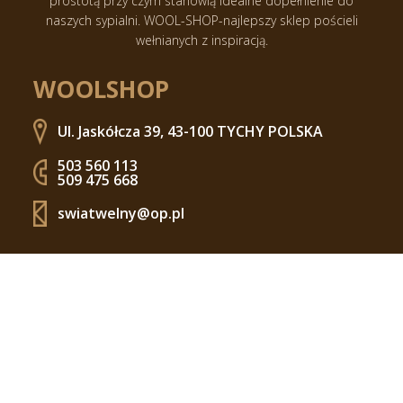
prostotą przy czym stanowią idealne dopełnienie do
naszych sypialni.
WOOL-SHOP-najlepszy sklep pościeli
wełnianych z inspiracją.
WOOLSHOP
Ul. Jaskółcza 39, 43-100 TYCHY POLSKA
503 560 113
509 475 668
swiatwelny@op.pl