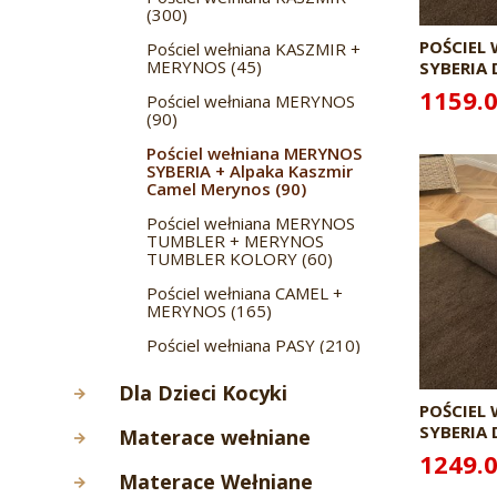
Kołdry wełniane MERYNOS
Koce wełniane Merynos
(300)
SYBERIA + Alpaka Kaszmir
SYBERIA - Mega Gramatura
Pościel z wełny CAMEL +
Camel Merynos (36)
POŚCIEL
Pościel wełniana KASZMIR +
600g (24)
MERYNOS (33)
MERYNOS (45)
SYBERIA 
Kołdry wełniane MERYNOS
Koce wełniane POZOSTAŁE
Pościel z wełny MERYNOS
CARO 16
TUMBLER + MERYNOS
1159.0
Pościel wełniana MERYNOS
(18)
(21)
TUMBLER KOLORY (24)
(90)
Pościel z wełny MERYNOS
Kołdry wełniane
Pościel wełniana MERYNOS
SYBERIA + Alpaka Kaszmir
CAMEL/KASZMIR (138)
SYBERIA + Alpaka Kaszmir
Camel Merynos (18)
Camel Merynos (90)
Kołdry wełniane
Pościel z wełny MERYNOS
CAMEL/MERYNOS (60)
Pościel wełniana MERYNOS
TUMBLER + MERYNOS
TUMBLER + MERYNOS
TUMBLER KOLORY (12)
Kołdry wełniane PASY (84)
TUMBLER KOLORY (60)
Pościel z wełny PASY (42)
Pościel wełniana CAMEL +
MERYNOS (165)
Pościel wełniana PASY (210)
Dla Dzieci Kocyki
POŚCIEL
Koce dla najmłodszych (14)
SYBERIA 
Materace wełniane
CARO 18
1249.0
Materace wełniane ALPAKA
Materace Wełniane
CIEMNA (56)