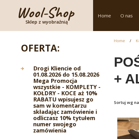
Home
O nas
Sklep z wyobraźnią
Home
/
K
OFERTA:
PO
Drogi Kliencie od
01.08.2026 do 15.08.2026
+ 
Mega Promocja
wszystkie - KOMPLETY -
KOŁDRY - KOCE aż 10%
RABATU wpisujesz go
Sortuj wg n
sam w komentarzu
składając zamówienie i
odliczasz 10% tytułem
numer swojego
zamówienia