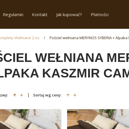
Regulamin
Kontakt
Jak kupować?
Płatności
omplety Wełniane 2-os
/
Pościel wełniana MERYNOS SYBERIA + Alpaka
ŚCIEL WEŁNIANA ME
ALPAKA KASZMIR CA
azwy:
Sortuj wg ceny: