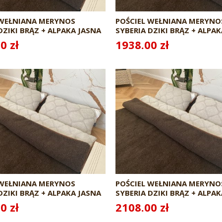
 WEŁNIANA MERYNOS
POŚCIEL WEŁNIANA MERYNO
DZIKI BRĄZ + ALPAKA JASNA
SYBERIA DZIKI BRĄZ + ALPA
0X200
CARO 160X200 + MATERAC
0 zł
1938.00 zł
 WEŁNIANA MERYNOS
POŚCIEL WEŁNIANA MERYNO
DZIKI BRĄZ + ALPAKA JASNA
SYBERIA DZIKI BRĄZ + ALPA
0X200
CARO 180X200 + MATERAC
0 zł
2108.00 zł