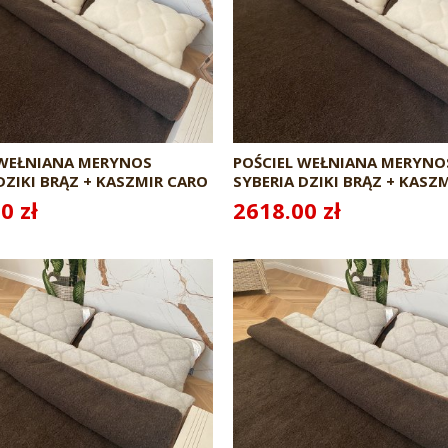
 WEŁNIANA MERYNOS
POŚCIEL WEŁNIANA MERYNO
DZIKI BRĄZ + KASZMIR CARO
SYBERIA DZIKI BRĄZ + KASZ
240X200 + MATERAC
0 zł
2618.00 zł