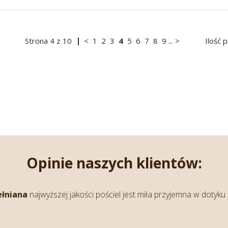
Strona
4
z
10
<
1
2
3
4
5
6
7
8
9
...
>
Ilość 
Opinie naszych klientów:
 pościel jest miła przyjemna w dotyku oraz ciepła.