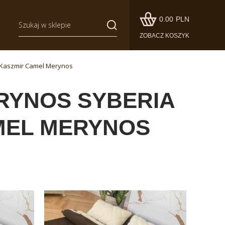
0.00
PLN
ZOBACZ KOSZYK
 Kaszmir Camel Merynos
RYNOS SYBERIA
MEL MERYNOS