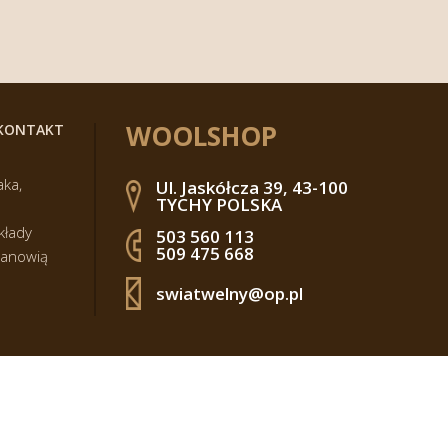
WOOLSHOP
KONTAKT
aka,
Ul. Jaskółcza 39, 43-100
TYCHY POLSKA
kłady
503 560 113
509 475 668
tanowią
swiatwelny@op.pl