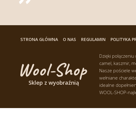
STRONA GŁÓWNA
O NAS
REGULAMIN
POLITYKA 
Dzięki połączeniu
camel, kaszmir, 
Nasze pościele we
wełniane charakte
Sklep z wyobraźnią
idealne dopełnien
WOOL-SHOP-najleps