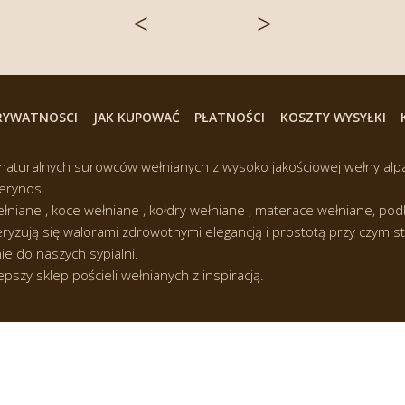
<
>
PRYWATNOSCI
JAK KUPOWAĆ
PŁATNOŚCI
KOSZTY WYSYŁKI
 naturalnych surowców wełnianych z wysoko jakościowej wełny alp
merynos.
łniane , koce wełniane , kołdry wełniane , materace wełniane, pod
ryzują się walorami zdrowotnymi elegancją i prostotą przy czym s
ie do naszych sypialni.
zy sklep pościeli wełnianych z inspiracją.